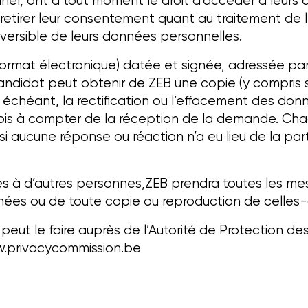
nel, ont à tout moment le droit d’accéder à leurs d
de retirer leur consentement quant au traitement de 
versible de leurs données personnelles.
ormat électronique) datée et signée, adressée pa
e candidat peut obtenir de ZEB une copie (y compri
s échéant, la rectification ou l’effacement des do
1 mois à compter de la réception de la demande. Ch
 si aucune réponse ou réaction n’a eu lieu de la pa
ées à d’autres personnes,ZEB prendra toutes les m
ées ou de toute copie ou reproduction de celles-c
l peut le faire auprès de l’Autorité de Protection 
.privacycommission.be