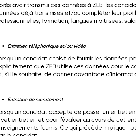
près avoir transmis ces données à ZEB, les candidats
onnées déjà transmises et/ou compléter leur profi
rofessionnelles, formation, langues maîtrisées, sala
Entretien téléphonique et/ou vidéo
orsqu’un candidat choisit de fournir les données pr
xplicitement que ZEB utilise ces données pour le 
t, s’il le souhaite, de donner davantage d’informati
Entretien de recrutement
orsqu’un candidat accepte de passer un entretien 
 cet entretien et pour l’évaluer au cours de cet en
enseignements fournis. Ce qui précède implique n
ar le candidat.