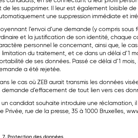
es candidats, en se connectant à leur profil person
t de les supprimer. Il leur est également loisible 
utomatiquement une suppression immédiate et irré
oyennant l’envoi d’une demande (y compris sous f
rdinaire et la justification de son identité, chaqu
aractère personnel le concernant, ainsi que, le ca
a limitation du traitement, et ce dans un délai d’
ortabilité de ses données. Passé ce délai d’1 mois,
emande a été rejetée.
ans le cas où ZEB aurait transmis les données vis
a demande d’effacement de tout lien vers ces donn
i un candidat souhaite introduire une réclamation, i
ie Privée, rue de la presse, 35 à 1000 Bruxelles,
www
Protection des données