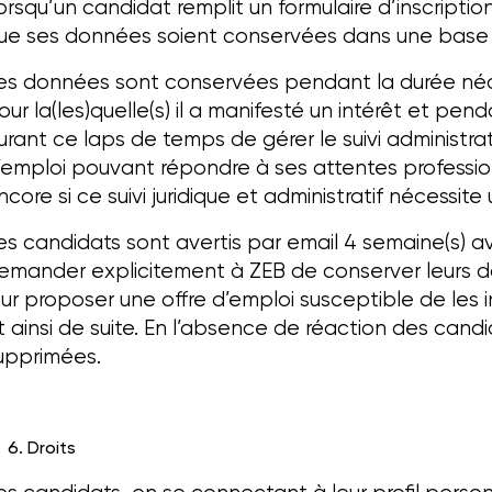
orsqu’un candidat remplit un formulaire d’inscript
ue ses données soient conservées dans une base
es données sont conservées pendant la durée néces
our la(les)quelle(s) il a manifesté un intérêt et pe
urant ce laps de temps de gérer le suivi administr
’emploi pouvant répondre à ses attentes professio
ncore si ce suivi juridique et administratif nécessi
es candidats sont avertis par email 4 semaine(s) av
emander explicitement à ZEB de conserver leurs d
eur proposer une offre d’emploi susceptible de les 
t ainsi de suite. En l’absence de réaction des can
upprimées.
Droits