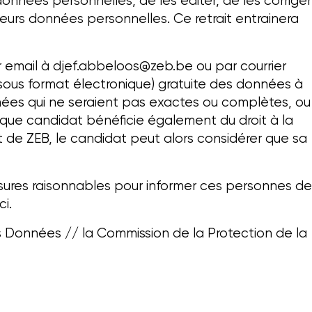
onnées personnelles, de les éditer, de les corriger
leurs données personnelles. Ce retrait entrainera
r email à
djef.abbeloos@zeb.be
ou par courrier
s sous format électronique) gratuite des données à
nnées qui ne seraient pas exactes ou complètes, ou
aque candidat bénéficie également du droit à la
rt de ZEB, le candidat peut alors considérer que sa
esures raisonnables pour informer ces personnes de
i.
des Données // la Commission de la Protection de la