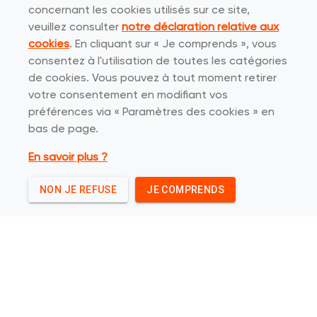
4
concernant les cookies utilisés sur ce site,
veuillez consulter
notre déclaration relative aux
cookies
. En cliquant sur « Je comprends », vous
JOBS
consentez à l'utilisation de toutes les catégories
de cookies. Vous pouvez à tout moment retirer
85
votre consentement en modifiant vos
préférences via « Paramètres des cookies » en
bas de page.
STORES
En savoir plus ?
685
NON JE REFUSE
JE COMPRENDS
COLLEAGUES
70
FASHION BRANDS