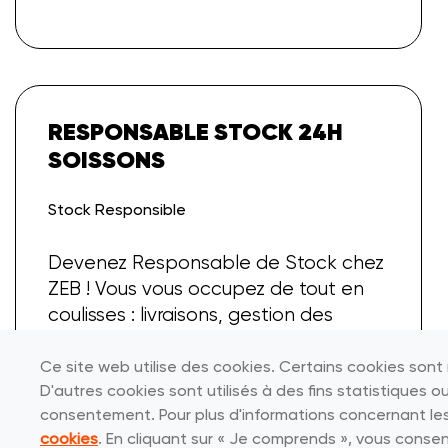
RESPONSABLE STOCK 24H
SOISSONS
Stock Responsible
Devenez Responsable de Stock chez
ZEB ! Vous vous occupez de tout en
coulisses : livraisons, gestion des
stocks et commandes. Grâce à votre
sens de l'organisation, le magasin
Ce site web utilise des cookies. Certains cookies son
fonctionne sans accroc. Prêt à faire la
D'autres cookies sont utilisés à des fins statistiques
consentement. Pour plus d'informations concernant les c
différence ? Postulez dès maintenant
cookies
. En cliquant sur « Je comprends », vous consen
!
...