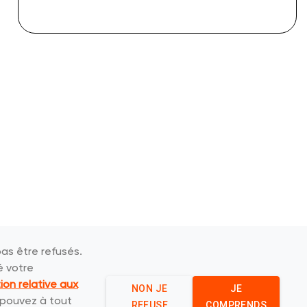
as être refusés.
é votre
ion relative aux
NON JE
JE
s pouvez à tout
REFUSE
COMPRENDS