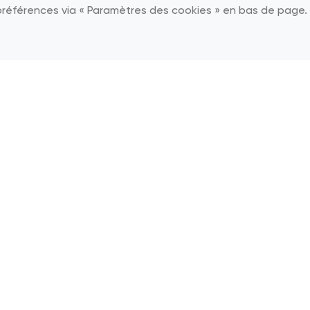
préférences via « Paramètres des cookies » en bas de page.
CONTACT
Brusselsesteenweg 185,
1785 Merchtem
Belgique