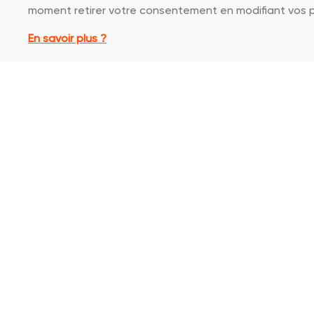
moment retirer votre consentement en modifiant vos 
Soissons
En savoir plus ?
JOBS
À PROPOS DE
ZEB
Magasins
Candidature spontanée
Mission